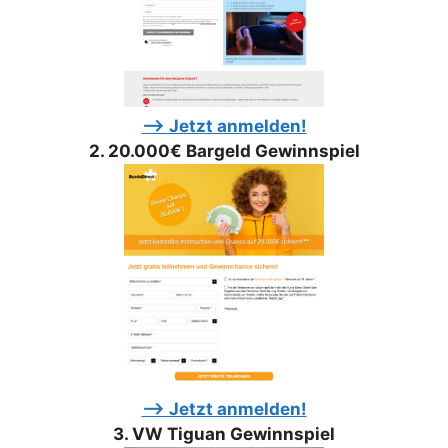
–> Jetzt anmelden!
2. 20.000€ Bargeld Gewinnspiel
–> Jetzt anmelden!
3. VW Tiguan Gewinnspiel