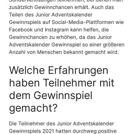
zusätzlich Gewinnchancen erhält. Auch das
Teilen des Junior Adventskalender
Gewinnspiels auf Social-Media-Plattformen wie
Facebook und Instagram kann helfen, die
Gewinnchancen zu erhöhen, da das Junior
Adventskalender Gewinnspiel so einer größeren
Anzahl von Menschen bekannt gemacht wird.
Welche Erfahrungen
haben Teilnehmer mit
dem Gewinnspiel
gemacht?
Die Teilnehmer des Junior Adventskalender
Gewinnspiels 2021 hatten durchweg positive