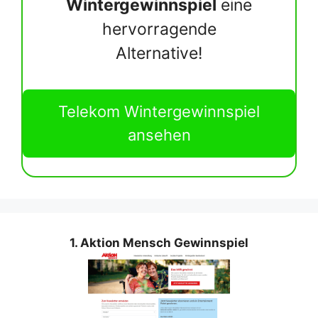
Wintergewinnspiel
eine
hervorragende
Alternative!
Telekom Wintergewinnspiel
ansehen
1. Aktion Mensch Gewinnspiel